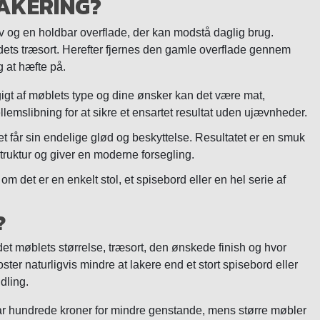
AKERING?
iv og en holdbar overflade, der kan modstå daglig brug.
ets træsort. Herefter fjernes den gamle overflade gennem
g at hæfte på.
ngigt af møblets type og dine ønsker kan det være mat,
llemslibning for at sikre et ensartet resultat uden ujævnheder.
t får sin endelige glød og beskyttelse. Resultatet er en smuk
truktur og giver en moderne forsegling.
om det er en enkelt stol, et spisebord eller en hel serie af
?
det møblets størrelse, træsort, den ønskede finish og hvor
ster naturligvis mindre at lakere end et stort spisebord eller
dling.
 par hundrede kroner for mindre genstande, mens større møbler