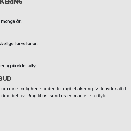
AKERING
i mange år.
skellige farvetoner.
r og direkte sollys.
LBUD
e om dine muligheder inden for møbellakering. Vi tilbyder altid
 dine behov. Ring til os, send os en mail eller udfyld