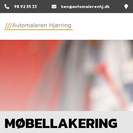
Gå
98 92 55 33
ken@automalerenhj.dk
til
hovedindhold
MØBELLAKERING