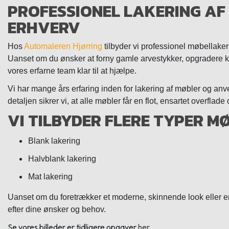
PROFESSIONEL LAKERING AF
ERHVERV
Hos
Automaleren Hjørring
tilbyder vi professionel møbellakeri
Uanset om du ønsker at forny gamle arvestykker, opgradere ko
vores erfarne team klar til at hjælpe.
Vi har mange års erfaring inden for lakering af møbler og anv
detaljen sikrer vi, at alle møbler får en flot, ensartet overfla
VI TILBYDER FLERE TYPER M
Blank lakering
Halvblank lakering
Mat lakering
Uanset om du foretrækker et moderne, skinnende look eller en
efter dine ønsker og behov.
Se vores billeder er tidligere opgaver
her