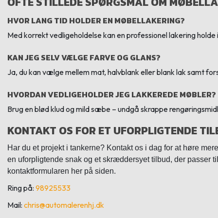
OFTE STILLEDE SPØRGSMÅL OM MØBELL
HVOR LANG TID HOLDER EN MØBELLAKERING?
Med korrekt vedligeholdelse kan en professionel lakering holde 
KAN JEG SELV VÆLGE FARVE OG GLANS?
Ja, du kan vælge mellem mat, halvblank eller blank lak samt for
HVORDAN VEDLIGEHOLDER JEG LAKKEREDE MØBLER?
Brug en blød klud og mild sæbe – undgå skrappe rengøringsmidle
KONTAKT OS FOR ET UFORPLIGTENDE TI
Har du et projekt i tankerne? Kontakt os i dag for at høre mer
en uforpligtende snak og et skræddersyet tilbud, der passer til
kontaktformularen her på siden.
Ring på:
98925533
Mail:
chris@automalerenhj.dk