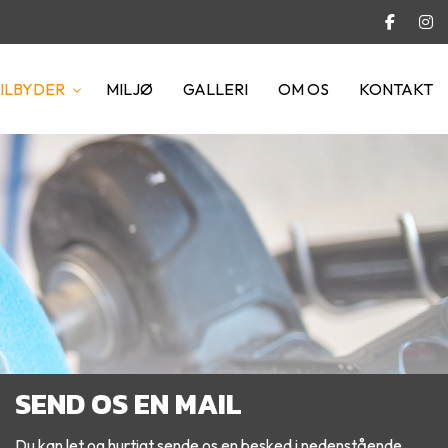
TILBYDER
MILJØ
GALLERI
OM OS
KONTAKT
SEND OS EN MAIL
Du kan let og hurtigt sende os en besked i nedenstående