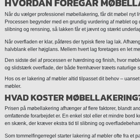
HVORDAN FOREGÅR MØBELL
Når du vælger professionel møbellakering, får dit møbel nyt l
Processen begynder med en grundig vurdering af møblet og d
slibning og rensning, så lakken får et jævnt og stærkt underla
Når overfladen er klar, påføres der typisk flere lag lak. Afhæ
halvblank eller højglans. Mellem hvert lag foretages en let me
Den sidste del af processen er hærdning og finish, hvor møble
og slidstærk overflade, der både fremhæver træets naturlige s
Hos os er lakering af møbler altid tilpasset dit behov – uanset 
møbler.
HVAD KOSTER MØBELLAKERING
Prisen på møbellakering afhænger af flere faktorer, blandt an
omfattende forarbejdet er. En enkel stol eller et mindre bord ko
en skænk, der kræver ekstra tid til slibning og overfladebehan
Som tommelfingerregel starter lakering af møbler ofte fra et