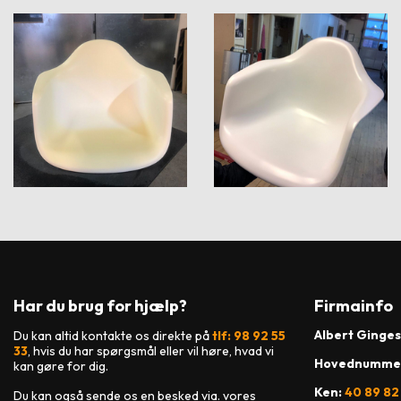
Har du brug for hjælp?
Firmainfo
Albert Ginges
Du kan altid kontakte os direkte på
tlf: 98 92 55
33
, hvis du har spørgsmål eller vil høre, hvad vi
Hovednumme
kan gøre for dig.
Ken:
40 89 82
Du kan også sende os en besked via. vores