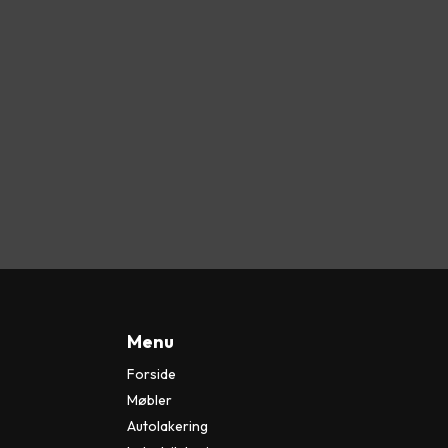
Hej 👋
Hvordan kan vi hjælpe?
Start en ny samtale
Har du et spørgsmål? Start en ny samtale
Menu
Forside
Møbler
Autolakering