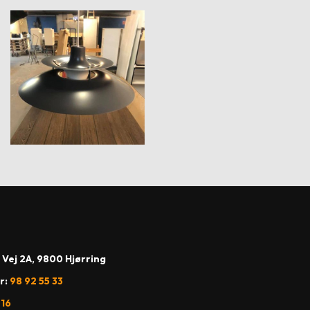
 Vej 2A, 9800 Hjørring
r:
98 92 55 33
 16