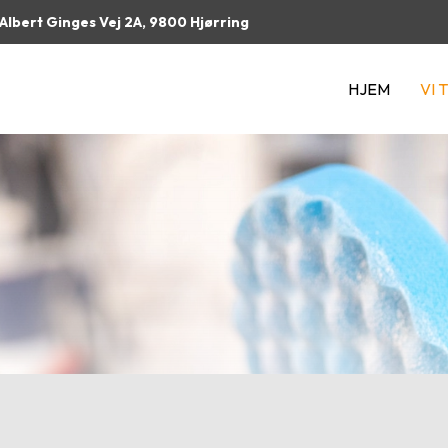
Albert Ginges Vej 2A, 9800 Hjørring
HJEM
VI 